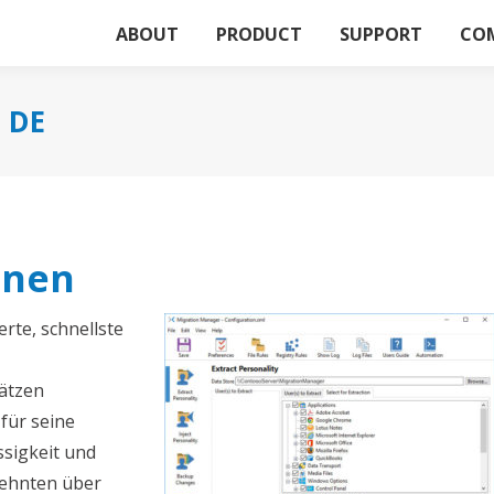
ABOUT
PRODUCT
SUPPORT
CO
 DE
onen
rte, schnellste
ätzen
für seine
ssigkeit und
rzehnten über