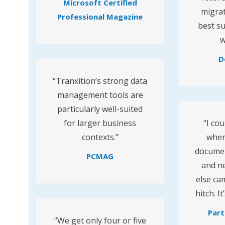
Microsoft Certified
migrat
Professional Magazine
best s
w
D
“Tranxition’s strong data
management tools are
particularly well-suited
for larger business
“I cou
contexts.”
when
documen
PCMAG
and ne
else ca
hitch. I
Part
“We get only four or five