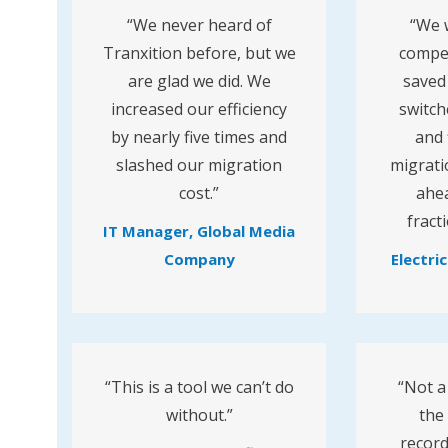
“We never heard of
“We 
Tranxition before, but we
compet
are glad we did. We
saved
increased our efficiency
switch
by nearly five times and
and 
slashed our migration
migrat
cost.”
ahea
fract
IT Manager, Global Media
Company
Electric
“This is a tool we can’t do
“Not a 
without.”
the
record