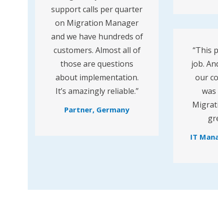
support calls per quarter
on Migration Manager
and we have hundreds of
customers. Almost all of
“This 
those are questions
job. An
about implementation.
our co
It’s amazingly reliable.”
was 
Migrat
Partner, Germany
gr
IT Mana