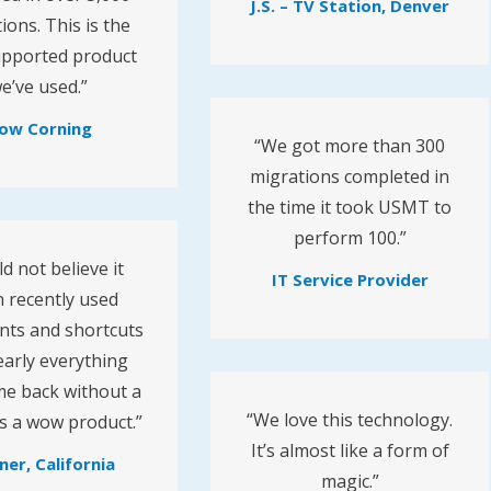
J.S. – TV Station, Denver
ions. This is the
upported product
e’ve used.”
ow Corning
“We got more than 300
migrations completed in
the time it took USMT to
perform 100.”
ld not believe it
IT Service Provider
 recently used
ts and shortcuts
arly everything
me back without a
“We love this technology.
t’s a wow product.”
It’s almost like a form of
ner, California
magic.”