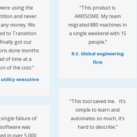
were using the
“This product is
ition and never
AWESOME. My team
 any money. We
migrated 880 machines in
ed to Tranxition
a single weekend with 15
finally got our
people.”
ions done months
R.S. Global engineering
d of time at a
firm
ion of the cost.”
 utility executive
“This tool saved me. It’s
simple to learn and
single failure of
automates so much, it’s
 software was
hard to describe.”
ed in over 5,000